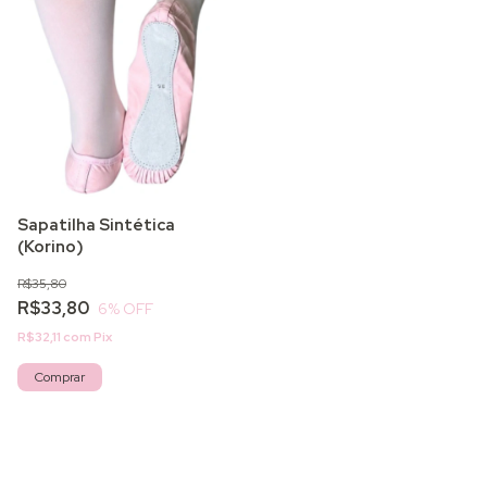
Sapatilha Sintética
(Korino)
R$35,80
R$33,80
6
% OFF
R$32,11
com
Pix
Comprar