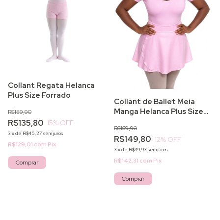
Collant Regata Helanca
Plus Size Forrado
Collant de Ballet Meia
Manga Helanca Plus Size
R$159,90
Forrado
R$135,80
15
% OFF
R$169,90
3
x
de
R$45,27
sem juros
R$149,80
12
% OFF
R$129,01
com
Pix
3
x
de
R$49,93
sem juros
R$142,31
com
Pix
Comprar
Comprar