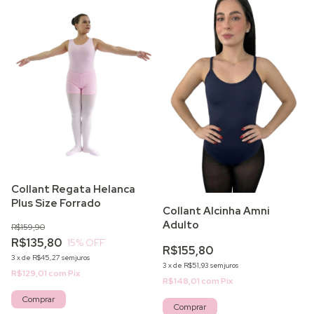
Collant Regata Helanca
Plus Size Forrado
Collant Alcinha Amni
Adulto
R$159,90
R$135,80
15
% OFF
R$155,80
3
x
de
R$45,27
sem juros
3
x
de
R$51,93
sem juros
R$129,01
com
Pix
R$148,01
com
Pix
Comprar
Comprar