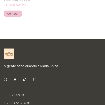
R$123,31
com
Pix
Comprar
A gente sabe quando é Maria Chica.
5511972320305
+55 11 97232-0305