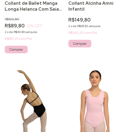
Collant de Ballet Manga
Collant Alcinha Amni
Longa Helanca Com Saia
Infantil
Infantil
R$103,80
R$149,80
R$89,80
13
% OFF
3
x
de
R$49,93
sem juros
2
x
de
R$44,90
sem juros
R$142,31
com
Pix
R$85,31
com
Pix
Comprar
Comprar