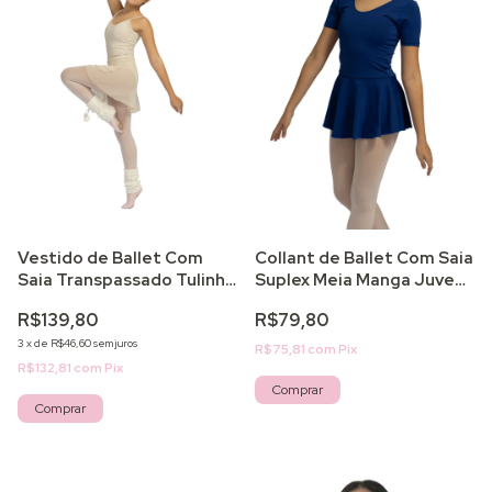
Vestido de Ballet Com
Collant de Ballet Com Saia
Saia Transpassado Tulinho
Suplex Meia Manga Juvenil
Juvenil
Forrado Light
R$139,80
R$79,80
3
x
de
R$46,60
sem juros
R$75,81
com
Pix
R$132,81
com
Pix
Comprar
Comprar