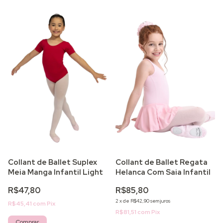
Collant de Ballet Suplex
Collant de Ballet Regata
Meia Manga Infantil Light
Helanca Com Saia Infantil
R$47,80
R$85,80
2
x
de
R$42,90
sem juros
R$45,41
com
Pix
R$81,51
com
Pix
Comprar