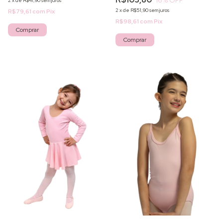
2
x
de
R$41,90
sem juros
2
x
de
R$51,90
sem juros
R$79,61
com
Pix
R$98,61
com
Pix
Comprar
Comprar