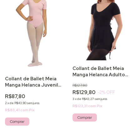
Collant de Ballet Meia
Manga Helanca Adulto
Collant de Ballet Meia
Forrado
Manga Helanca Juvenil
R$127,80
Forrado
R$129,80
-2
% OFF
R$87,80
3
x
de
R$43,27
sem juros
2
x
de
R$43,90
sem juros
R$123,31
com
Pix
R$83,41
com
Pix
Comprar
Comprar