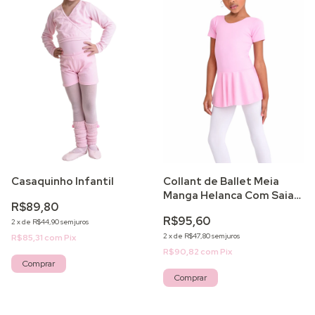
Casaquinho Infantil
Collant de Ballet Meia
Manga Helanca Com Saia
R$89,80
Infantil
R$95,60
2
x
de
R$44,90
sem juros
2
x
de
R$47,80
sem juros
R$85,31
com
Pix
R$90,82
com
Pix
Comprar
Comprar