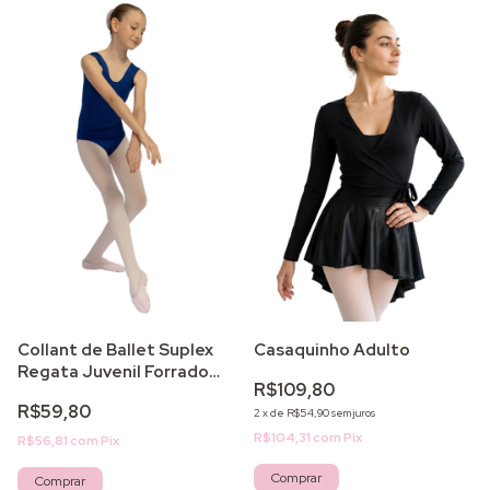
Collant de Ballet Suplex
Casaquinho Adulto
Regata Juvenil Forrado
R$109,80
Light
R$59,80
2
x
de
R$54,90
sem juros
R$104,31
com
Pix
R$56,81
com
Pix
Comprar
Comprar