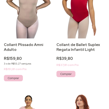
Collant Plissado Amni
Collant de Ballet Suplex
Adulto
Regata Infantil Light
R$159,80
R$39,80
3
x
de
R$53,27
sem juros
R$37,81
com
Pix
R$151,81
com
Pix
Comprar
Comprar