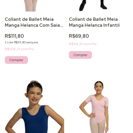
Collant de Ballet Meia
Collant de Ballet Meia
Manga Helanca Com Saia
Manga Helanca Infantil
Juvenil Forrado
R$111,80
R$69,80
2
x
de
R$55,90
sem juros
R$66,31
com
Pix
R$106,21
com
Pix
Comprar
Comprar