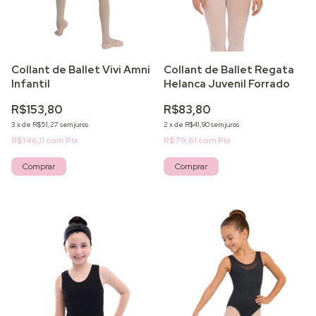
Collant de Ballet Vivi Amni
Collant de Ballet Regata
Infantil
Helanca Juvenil Forrado
R$153,80
R$83,80
3
x
de
R$51,27
sem juros
2
x
de
R$41,90
sem juros
R$146,11
com
Pix
R$79,61
com
Pix
Comprar
Comprar