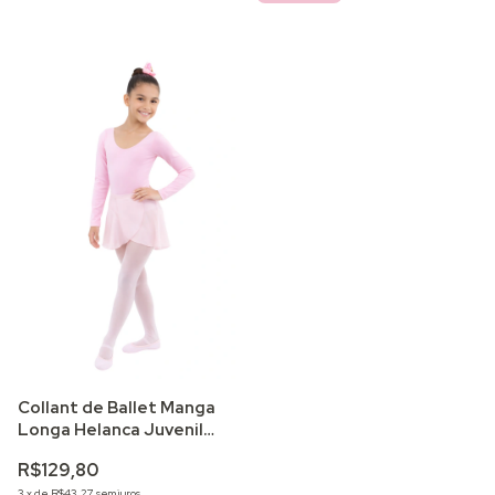
Collant de Ballet Manga
Longa Helanca Juvenil
Forrado
R$129,80
3
x
de
R$43,27
sem juros