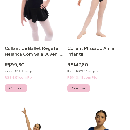
Collant de Ballet Regata
Collant Plissado Amni
Helanca Com Saia Juvenil
Infantil
Forrado
R$99,80
R$147,80
2
x
de
R$49,90
sem juros
3
x
de
R$49,27
sem juros
R$94,81
com
Pix
R$140,41
com
Pix
Comprar
Comprar