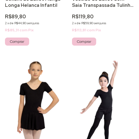
Longa Helanca Infantil
Saia Transpassada Tulinho
Infantil
R$89,80
R$119,80
2
x
de
R$44,90
sem juros
2
x
de
R$59,90
sem juros
R$85,31
com
Pix
R$113,81
com
Pix
Comprar
Comprar