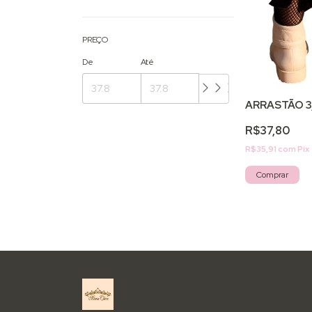
PREÇO
De
Até
ARRASTÃO 3
R$37,80
R$35,91
com
Pix
Comprar