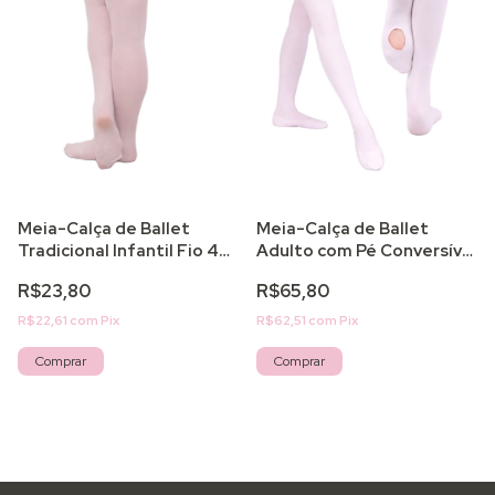
Meia-Calça de Ballet
Meia-Calça de Ballet
Tradicional Infantil Fio 40
Adulto com Pé Conversível
| Maria Chica
em Suplex Fio 80 | Maria
R$23,80
R$65,80
Chica
R$22,61
com
Pix
R$62,51
com
Pix
Comprar
Comprar