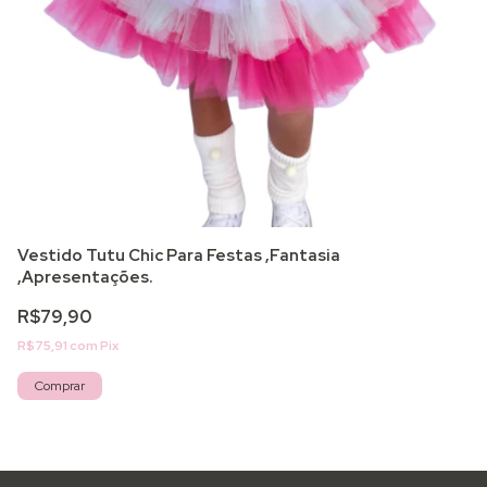
Vestido Tutu Chic Para Festas ,Fantasia
Ve
,Apresentações.
R
R$79,90
R$
R$75,91
com
Pix
Comprar