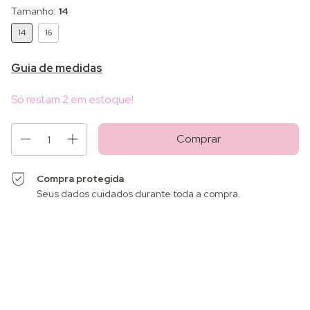
Tamanho:
14
14
16
Guia de medidas
Só restam
2
em estoque!
Compra protegida
Seus dados cuidados durante toda a compra.
Alterar CEP
Entregas para o CEP:
Calcular