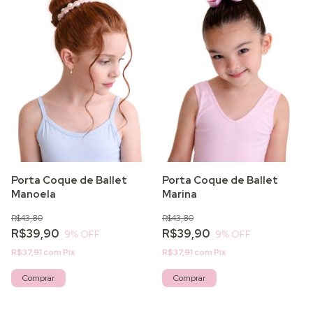
Porta Coque de Ballet
Porta Coque de Ballet
Manoela
Marina
R$43,80
R$43,80
R$39,90
R$39,90
9
% OFF
9
% OFF
R$37,91
com
Pix
R$37,91
com
Pix
Comprar
Comprar